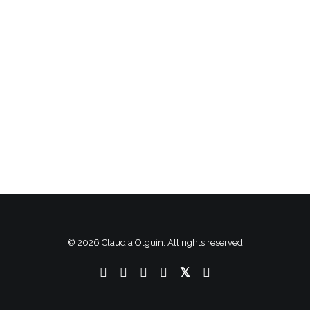
BLOCKCHAIN
La reducción en ventas en distintas áreas
del negocio inmobiliario es una…
by Claudia Olguín
© 2026 Claudia Olguín. All rights reserved