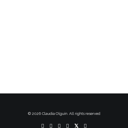
LAX BEAUTY CO-WORK
INNOVA CON ESPACIO
La oferta de espacios de trabajo
colaborativos mantiene su expansión. Es
el…
by Claudia Olguín
© 2026 Claudia Olguín. All rights reserved