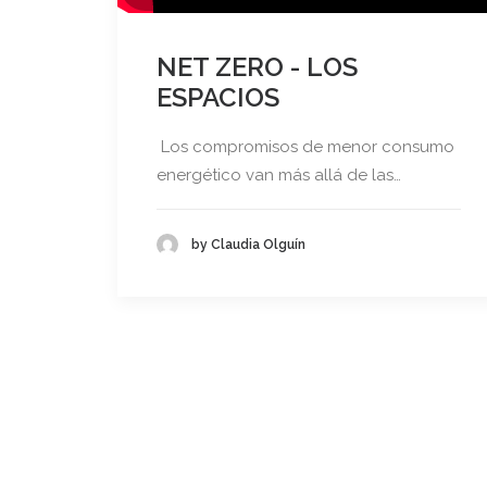
NET ZERO - LOS
ESPACIOS
Los compromisos de menor consumo
energético van más allá de las…
by Claudia Olguín