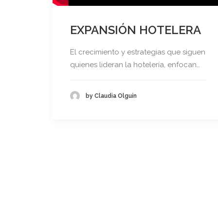
EXPANSIÓN HOTELERA
El crecimiento y estrategias que siguen
quienes lideran la hotelería, enfocan…
by Claudia Olguín