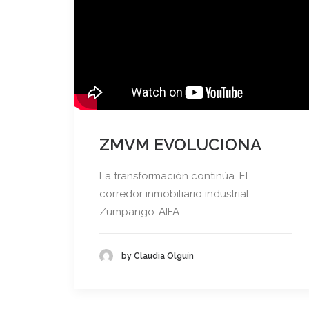
ZMVM EVOLUCIONA
La transformación continúa. El
corredor inmobiliario industrial
Zumpango-AIFA…
by Claudia Olguín