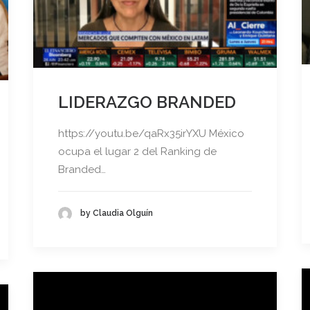
LIDERAZGO BRANDED
https://youtu.be/qaRx35irYXU México
ocupa el lugar 2 del Ranking de
Branded…
by Claudia Olguín