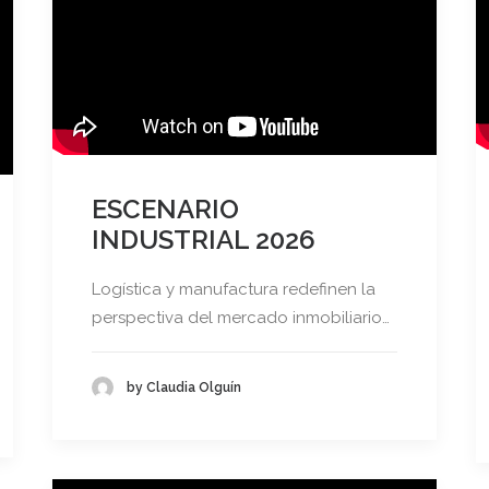
ESCENARIO
INDUSTRIAL 2026
Logística y manufactura redefinen la
perspectiva del mercado inmobiliario…
by Claudia Olguín