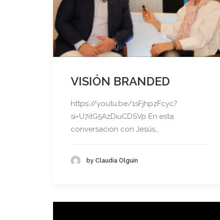
VISIÓN BRANDED
https://youtu.be/1sFjhpzFcyc?
si=U7itG5AzDiuCDSVp En esta
conversación con Jesús…
by Claudia Olguín