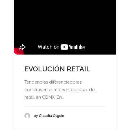
EVOLUCIÓN RETAIL
Tendencias diferenciadoras
construyen el momento actual del
retail en CDMX. En…
by Claudia Olguín