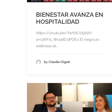
BIENESTAR AVANZA EN
HOSPITALIDAD
https://youtu.be/YwY2IO75AV0?
si=qWFd_Wr4atDqPOEu El negocio
wellness se…
by Claudia Olguín