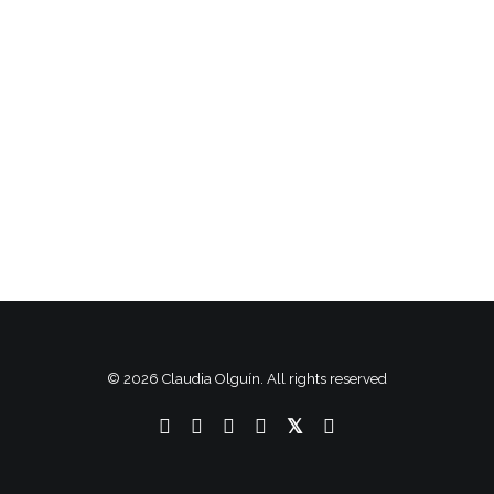
MASARYK
Durante décadas y a lo largo de distintos
ciclos inmobiliarios, Masaryk se…
by Claudia Olguín
© 2026 Claudia Olguín. All rights reserved