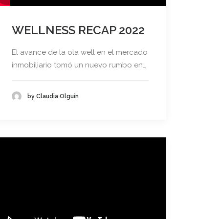
WELLNESS RECAP 2022
El avance de la ola well en el mercado
inmobiliario tomó un nuevo rumbo en…
by Claudia Olguín