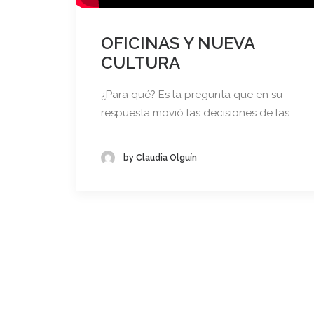
OFICINAS Y NUEVA
CULTURA
¿Para qué? Es la pregunta que en su
respuesta movió las decisiones de las…
by Claudia Olguín