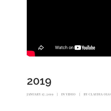
2019
JANUARY 17, 2019
|
IN
VIDEO
|
BY
CLAUDIA OLG