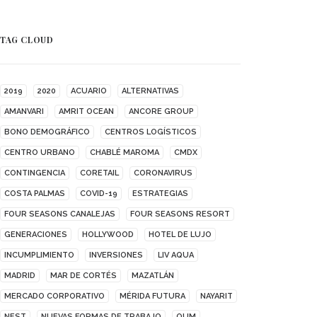
TAG CLOUD
2019
2020
ACUARIO
ALTERNATIVAS
AMANVARI
AMRIT OCEAN
ANCORE GROUP
BONO DEMOGRÁFICO
CENTROS LOGÍSTICOS
CENTRO URBANO
CHABLÉ MAROMA
CMDX
CONTINGENCIA
CORETAIL
CORONAVIRUS
COSTA PALMAS
COVID-19
ESTRATEGIAS
FOUR SEASONS CANALEJAS
FOUR SEASONS RESORT
GENERACIONES
HOLLYWOOD
HOTEL DE LUJO
INCUMPLIMIENTO
INVERSIONES
LIV AQUA
MADRID
MAR DE CORTÉS
MAZATLÁN
MERCADO CORPORATIVO
MÉRIDA FUTURA
NAYARIT
NEST
NUEVAS FORMAS DE TRABAJO
OUM