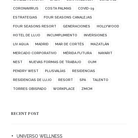
CORONAVIRUS
COSTA PALMAS
COVID-19
ESTRATEGIAS
FOUR SEASONS CANALEJAS
FOUR SEASONS RESORT
GENERACIONES
HOLLYWOOD
HOTEL DE LUJO
INCUMPLIMIENTO
INVERSIONES
LIV AQUA
MADRID
MAR DE CORTÉS
MAZATLÁN
MERCADO CORPORATIVO
MÉRIDA FUTURA
NAYARIT
NEST
NUEVAS FORMAS DE TRABAJO
OUM
PENDRY WEST
PLUSVALÍAS
RESIDENCIAS
RESIDENCIAS DE LUJO
RESORT
SPA
TALENTO
TORRES OBISPADO
WORKPLACE
ZMCM
RECENT POST
UNIVERSO WELLNESS