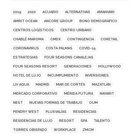
2019
2020
ACUARIO
ALTERNATIVAS
AMANVARI
AMRIT OCEAN
ANCORE GROUP
BONO DEMOGRÁFICO
CENTROS LOGÍSTICOS
CENTRO URBANO
CHABLÉ MAROMA
CMDX
CONTINGENCIA
CORETAIL
CORONAVIRUS
COSTA PALMAS
COVID-19
ESTRATEGIAS
FOUR SEASONS CANALEJAS
FOUR SEASONS RESORT
GENERACIONES
HOLLYWOOD
HOTEL DE LUJO
INCUMPLIMIENTO
INVERSIONES
LIV AQUA
MADRID
MAR DE CORTÉS
MAZATLÁN
MERCADO CORPORATIVO
MÉRIDA FUTURA
NAYARIT
NEST
NUEVAS FORMAS DE TRABAJO
OUM
PENDRY WEST
PLUSVALÍAS
RESIDENCIAS
RESIDENCIAS DE LUJO
RESORT
SPA
TALENTO
TORRES OBISPADO
WORKPLACE
ZMCM