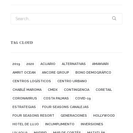
TAG CLOUD
2019
2020
ACUARIO
ALTERNATIVAS
AMANVARI
AMRIT OCEAN
ANCORE GROUP
BONO DEMOGRÁFICO
CENTROS LOGÍSTICOS
CENTRO URBANO
CHABLÉ MAROMA
CMDX
CONTINGENCIA
CORETAIL
CORONAVIRUS
COSTA PALMAS
COVID-19
ESTRATEGIAS
FOUR SEASONS CANALEJAS
FOUR SEASONS RESORT
GENERACIONES
HOLLYWOOD
HOTEL DE LUJO
INCUMPLIMIENTO
INVERSIONES
LIV AQUA
MADRID
MAR DE CORTÉS
MAZATLÁN