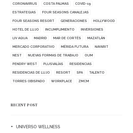
CORONAVIRUS
COSTA PALMAS
COVID-19
ESTRATEGIAS
FOUR SEASONS CANALEJAS
FOUR SEASONS RESORT
GENERACIONES
HOLLYWOOD
HOTEL DE LUJO
INCUMPLIMIENTO
INVERSIONES
LIV AQUA
MADRID
MAR DE CORTÉS
MAZATLÁN
MERCADO CORPORATIVO
MÉRIDA FUTURA
NAYARIT
NEST
NUEVAS FORMAS DE TRABAJO
OUM
PENDRY WEST
PLUSVALÍAS
RESIDENCIAS
RESIDENCIAS DE LUJO
RESORT
SPA
TALENTO
TORRES OBISPADO
WORKPLACE
ZMCM
RECENT POST
UNIVERSO WELLNESS