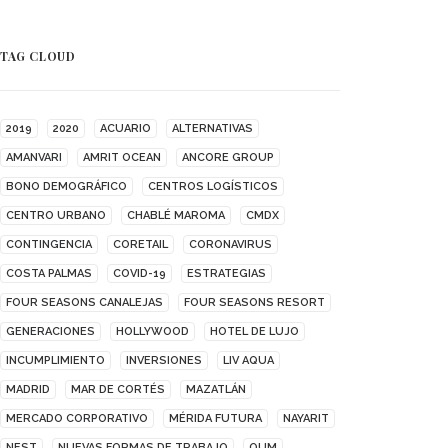
TAG CLOUD
2019
2020
ACUARIO
ALTERNATIVAS
AMANVARI
AMRIT OCEAN
ANCORE GROUP
BONO DEMOGRÁFICO
CENTROS LOGÍSTICOS
CENTRO URBANO
CHABLÉ MAROMA
CMDX
CONTINGENCIA
CORETAIL
CORONAVIRUS
COSTA PALMAS
COVID-19
ESTRATEGIAS
FOUR SEASONS CANALEJAS
FOUR SEASONS RESORT
GENERACIONES
HOLLYWOOD
HOTEL DE LUJO
INCUMPLIMIENTO
INVERSIONES
LIV AQUA
MADRID
MAR DE CORTÉS
MAZATLÁN
MERCADO CORPORATIVO
MÉRIDA FUTURA
NAYARIT
NEST
NUEVAS FORMAS DE TRABAJO
OUM