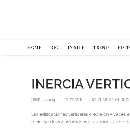
HOME
BIO
IN SITE
TREND
EDIT
INERCIA VERTI
JUNE 13, 2024
|
IN
TREND
|
BY
CLAUDIA OLGUÍN
Las edificaciones verticales crecieron 5 veces
reciclaje de zonas urbanas y las apuestas de de