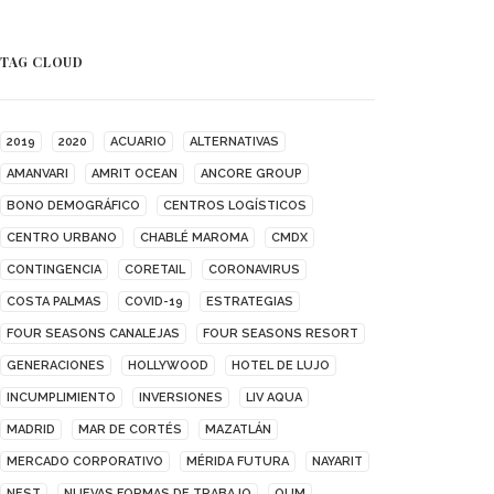
TAG CLOUD
2019
2020
ACUARIO
ALTERNATIVAS
AMANVARI
AMRIT OCEAN
ANCORE GROUP
BONO DEMOGRÁFICO
CENTROS LOGÍSTICOS
CENTRO URBANO
CHABLÉ MAROMA
CMDX
CONTINGENCIA
CORETAIL
CORONAVIRUS
COSTA PALMAS
COVID-19
ESTRATEGIAS
FOUR SEASONS CANALEJAS
FOUR SEASONS RESORT
GENERACIONES
HOLLYWOOD
HOTEL DE LUJO
INCUMPLIMIENTO
INVERSIONES
LIV AQUA
MADRID
MAR DE CORTÉS
MAZATLÁN
MERCADO CORPORATIVO
MÉRIDA FUTURA
NAYARIT
NEST
NUEVAS FORMAS DE TRABAJO
OUM