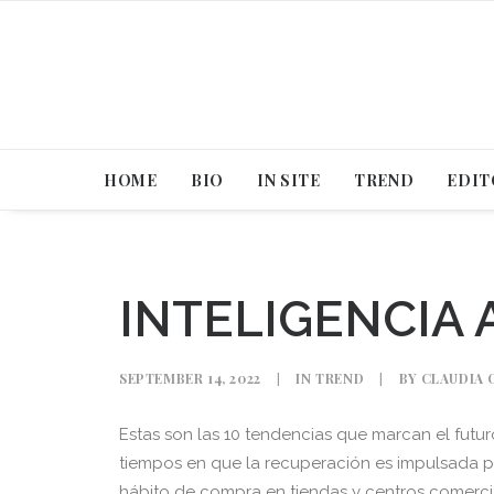
HOME
BIO
IN SITE
TREND
EDIT
INTELIGENCIA 
SEPTEMBER 14, 2022
|
IN
TREND
|
BY
CLAUDIA 
Estas son las 10 tendencias que marcan el futur
tiempos en que la recuperación es impulsada po
hábito de compra en tiendas y centros comerci