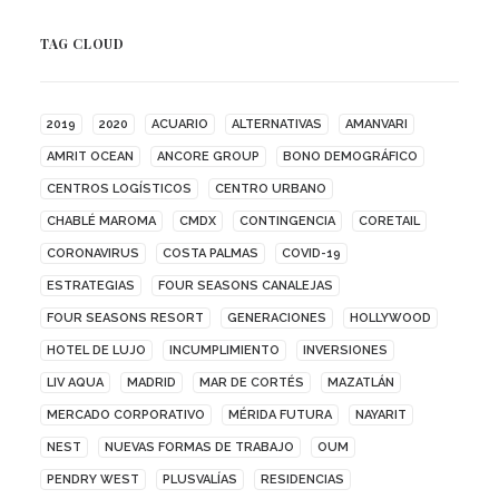
TAG CLOUD
2019
2020
ACUARIO
ALTERNATIVAS
AMANVARI
AMRIT OCEAN
ANCORE GROUP
BONO DEMOGRÁFICO
CENTROS LOGÍSTICOS
CENTRO URBANO
CHABLÉ MAROMA
CMDX
CONTINGENCIA
CORETAIL
CORONAVIRUS
COSTA PALMAS
COVID-19
ESTRATEGIAS
FOUR SEASONS CANALEJAS
FOUR SEASONS RESORT
GENERACIONES
HOLLYWOOD
HOTEL DE LUJO
INCUMPLIMIENTO
INVERSIONES
LIV AQUA
MADRID
MAR DE CORTÉS
MAZATLÁN
MERCADO CORPORATIVO
MÉRIDA FUTURA
NAYARIT
NEST
NUEVAS FORMAS DE TRABAJO
OUM
PENDRY WEST
PLUSVALÍAS
RESIDENCIAS