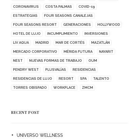
CORONAVIRUS
COSTA PALMAS
COVID-19
ESTRATEGIAS
FOUR SEASONS CANALEJAS
FOUR SEASONS RESORT
GENERACIONES
HOLLYWOOD
HOTEL DE LUJO
INCUMPLIMIENTO
INVERSIONES
LIV AQUA
MADRID
MAR DE CORTÉS
MAZATLÁN
MERCADO CORPORATIVO
MÉRIDA FUTURA
NAYARIT
NEST
NUEVAS FORMAS DE TRABAJO
OUM
PENDRY WEST
PLUSVALÍAS
RESIDENCIAS
RESIDENCIAS DE LUJO
RESORT
SPA
TALENTO
TORRES OBISPADO
WORKPLACE
ZMCM
RECENT POST
UNIVERSO WELLNESS