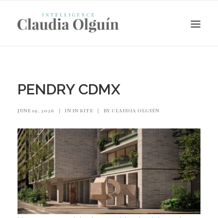
PENDRY CDMX
JUNE 19, 2026
|
IN
IN SITE
|
BY
CLAUDIA OLGUÍN
Search