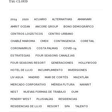
TAG CLOUD
2019
2020
ACUARIO
ALTERNATIVAS
AMANVARI
AMRIT OCEAN
ANCORE GROUP
BONO DEMOGRÁFICO
CENTROS LOGÍSTICOS
CENTRO URBANO
CHABLÉ MAROMA
CMDX
CONTINGENCIA
CORETAIL
CORONAVIRUS
COSTA PALMAS
COVID-19
ESTRATEGIAS
FOUR SEASONS CANALEJAS
FOUR SEASONS RESORT
GENERACIONES
HOLLYWOOD
HOTEL DE LUJO
INCUMPLIMIENTO
INVERSIONES
LIV AQUA
MADRID
MAR DE CORTÉS
MAZATLÁN
MERCADO CORPORATIVO
MÉRIDA FUTURA
NAYARIT
NEST
NUEVAS FORMAS DE TRABAJO
OUM
PENDRY WEST
PLUSVALÍAS
RESIDENCIAS
RESIDENCIAS DE LUJO
RESORT
SPA
TALENTO