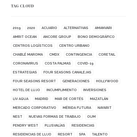
TAG CLOUD
2019
2020
ACUARIO
ALTERNATIVAS
AMANVARI
AMRIT OCEAN
ANCORE GROUP
BONO DEMOGRÁFICO
CENTROS LOGÍSTICOS
CENTRO URBANO
CHABLÉ MAROMA
CMDX
CONTINGENCIA
CORETAIL
CORONAVIRUS
COSTA PALMAS
COVID-19
ESTRATEGIAS
FOUR SEASONS CANALEJAS
FOUR SEASONS RESORT
GENERACIONES
HOLLYWOOD
HOTEL DE LUJO
INCUMPLIMIENTO
INVERSIONES
LIV AQUA
MADRID
MAR DE CORTÉS
MAZATLÁN
MERCADO CORPORATIVO
MÉRIDA FUTURA
NAYARIT
NEST
NUEVAS FORMAS DE TRABAJO
OUM
PENDRY WEST
PLUSVALÍAS
RESIDENCIAS
RESIDENCIAS DE LUJO
RESORT
SPA
TALENTO