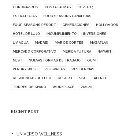
CORONAVIRUS
COSTA PALMAS
COVID-19
ESTRATEGIAS
FOUR SEASONS CANALEJAS
FOUR SEASONS RESORT
GENERACIONES
HOLLYWOOD
HOTEL DE LUJO
INCUMPLIMIENTO
INVERSIONES
LIV AQUA
MADRID
MAR DE CORTÉS
MAZATLÁN
MERCADO CORPORATIVO
MÉRIDA FUTURA
NAYARIT
NEST
NUEVAS FORMAS DE TRABAJO
OUM
PENDRY WEST
PLUSVALÍAS
RESIDENCIAS
RESIDENCIAS DE LUJO
RESORT
SPA
TALENTO
TORRES OBISPADO
WORKPLACE
ZMCM
RECENT POST
UNIVERSO WELLNESS