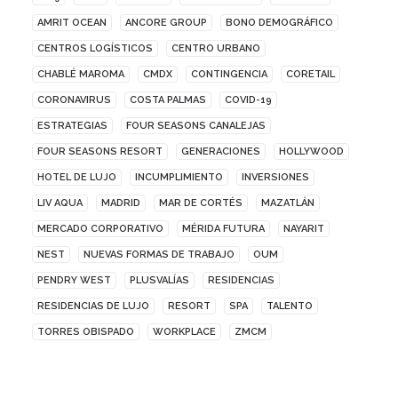
AMRIT OCEAN
ANCORE GROUP
BONO DEMOGRÁFICO
CENTROS LOGÍSTICOS
CENTRO URBANO
CHABLÉ MAROMA
CMDX
CONTINGENCIA
CORETAIL
CORONAVIRUS
COSTA PALMAS
COVID-19
ESTRATEGIAS
FOUR SEASONS CANALEJAS
FOUR SEASONS RESORT
GENERACIONES
HOLLYWOOD
HOTEL DE LUJO
INCUMPLIMIENTO
INVERSIONES
LIV AQUA
MADRID
MAR DE CORTÉS
MAZATLÁN
MERCADO CORPORATIVO
MÉRIDA FUTURA
NAYARIT
NEST
NUEVAS FORMAS DE TRABAJO
OUM
PENDRY WEST
PLUSVALÍAS
RESIDENCIAS
RESIDENCIAS DE LUJO
RESORT
SPA
TALENTO
TORRES OBISPADO
WORKPLACE
ZMCM