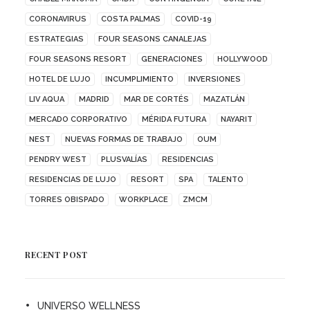
CORONAVIRUS
COSTA PALMAS
COVID-19
ESTRATEGIAS
FOUR SEASONS CANALEJAS
FOUR SEASONS RESORT
GENERACIONES
HOLLYWOOD
HOTEL DE LUJO
INCUMPLIMIENTO
INVERSIONES
LIV AQUA
MADRID
MAR DE CORTÉS
MAZATLÁN
MERCADO CORPORATIVO
MÉRIDA FUTURA
NAYARIT
NEST
NUEVAS FORMAS DE TRABAJO
OUM
PENDRY WEST
PLUSVALÍAS
RESIDENCIAS
RESIDENCIAS DE LUJO
RESORT
SPA
TALENTO
TORRES OBISPADO
WORKPLACE
ZMCM
RECENT POST
UNIVERSO WELLNESS