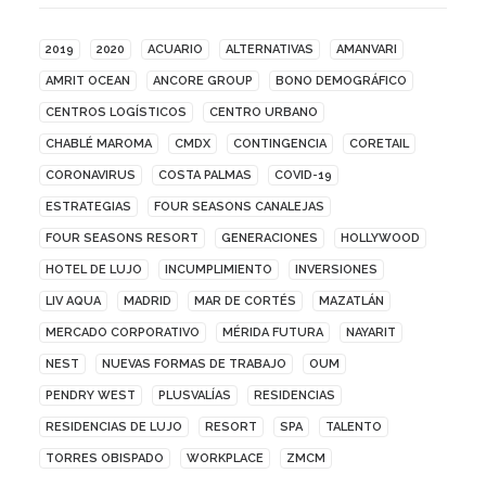
2019
2020
ACUARIO
ALTERNATIVAS
AMANVARI
AMRIT OCEAN
ANCORE GROUP
BONO DEMOGRÁFICO
CENTROS LOGÍSTICOS
CENTRO URBANO
CHABLÉ MAROMA
CMDX
CONTINGENCIA
CORETAIL
CORONAVIRUS
COSTA PALMAS
COVID-19
ESTRATEGIAS
FOUR SEASONS CANALEJAS
FOUR SEASONS RESORT
GENERACIONES
HOLLYWOOD
HOTEL DE LUJO
INCUMPLIMIENTO
INVERSIONES
LIV AQUA
MADRID
MAR DE CORTÉS
MAZATLÁN
MERCADO CORPORATIVO
MÉRIDA FUTURA
NAYARIT
NEST
NUEVAS FORMAS DE TRABAJO
OUM
PENDRY WEST
PLUSVALÍAS
RESIDENCIAS
RESIDENCIAS DE LUJO
RESORT
SPA
TALENTO
TORRES OBISPADO
WORKPLACE
ZMCM