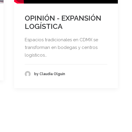
OPINIÓN - EXPANSIÓN
LOGÍSTICA
Espacios tradicionales en CDMX se
transforman en bodegas y centros
logísticos…
by Claudia Olguín