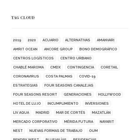
TAG CLOUD
2019
2020
ACUARIO
ALTERNATIVAS
AMANVARI
AMRIT OCEAN
ANCORE GROUP
BONO DEMOGRÁFICO
CENTROS LOGÍSTICOS
CENTRO URBANO
CHABLÉ MAROMA
CMDX
CONTINGENCIA
CORETAIL
CORONAVIRUS
COSTA PALMAS
COVID-19
ESTRATEGIAS
FOUR SEASONS CANALEJAS
FOUR SEASONS RESORT
GENERACIONES
HOLLYWOOD
HOTEL DE LUJO
INCUMPLIMIENTO
INVERSIONES
LIV AQUA
MADRID
MAR DE CORTÉS
MAZATLÁN
MERCADO CORPORATIVO
MÉRIDA FUTURA
NAYARIT
NEST
NUEVAS FORMAS DE TRABAJO
OUM
PENDRY WEST
PLUSVALÍAS
RESIDENCIAS