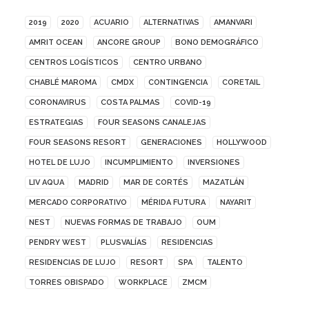
2019
2020
ACUARIO
ALTERNATIVAS
AMANVARI
AMRIT OCEAN
ANCORE GROUP
BONO DEMOGRÁFICO
CENTROS LOGÍSTICOS
CENTRO URBANO
CHABLÉ MAROMA
CMDX
CONTINGENCIA
CORETAIL
CORONAVIRUS
COSTA PALMAS
COVID-19
ESTRATEGIAS
FOUR SEASONS CANALEJAS
FOUR SEASONS RESORT
GENERACIONES
HOLLYWOOD
HOTEL DE LUJO
INCUMPLIMIENTO
INVERSIONES
LIV AQUA
MADRID
MAR DE CORTÉS
MAZATLÁN
MERCADO CORPORATIVO
MÉRIDA FUTURA
NAYARIT
NEST
NUEVAS FORMAS DE TRABAJO
OUM
PENDRY WEST
PLUSVALÍAS
RESIDENCIAS
RESIDENCIAS DE LUJO
RESORT
SPA
TALENTO
TORRES OBISPADO
WORKPLACE
ZMCM