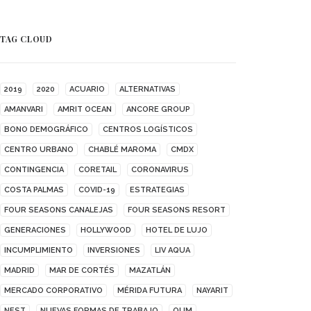
TAG CLOUD
2019
2020
ACUARIO
ALTERNATIVAS
AMANVARI
AMRIT OCEAN
ANCORE GROUP
BONO DEMOGRÁFICO
CENTROS LOGÍSTICOS
CENTRO URBANO
CHABLÉ MAROMA
CMDX
CONTINGENCIA
CORETAIL
CORONAVIRUS
COSTA PALMAS
COVID-19
ESTRATEGIAS
FOUR SEASONS CANALEJAS
FOUR SEASONS RESORT
GENERACIONES
HOLLYWOOD
HOTEL DE LUJO
INCUMPLIMIENTO
INVERSIONES
LIV AQUA
MADRID
MAR DE CORTÉS
MAZATLÁN
MERCADO CORPORATIVO
MÉRIDA FUTURA
NAYARIT
NEST
NUEVAS FORMAS DE TRABAJO
OUM