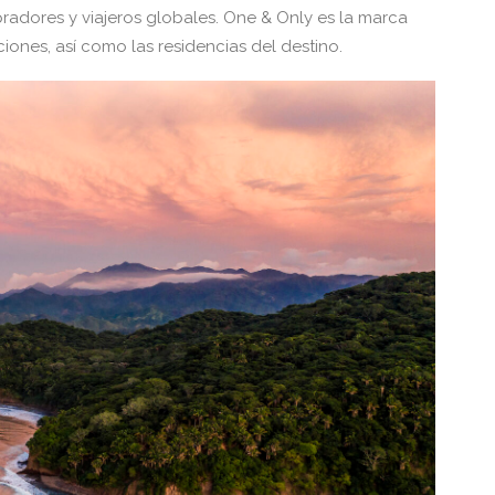
pradores y viajeros globales. One & Only es la marca
iones, así como las residencias del destino.