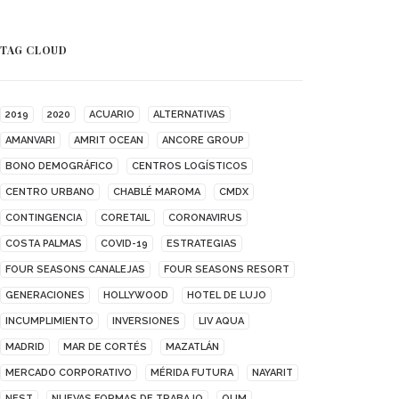
TAG CLOUD
2019
2020
ACUARIO
ALTERNATIVAS
AMANVARI
AMRIT OCEAN
ANCORE GROUP
BONO DEMOGRÁFICO
CENTROS LOGÍSTICOS
CENTRO URBANO
CHABLÉ MAROMA
CMDX
CONTINGENCIA
CORETAIL
CORONAVIRUS
COSTA PALMAS
COVID-19
ESTRATEGIAS
FOUR SEASONS CANALEJAS
FOUR SEASONS RESORT
GENERACIONES
HOLLYWOOD
HOTEL DE LUJO
INCUMPLIMIENTO
INVERSIONES
LIV AQUA
MADRID
MAR DE CORTÉS
MAZATLÁN
MERCADO CORPORATIVO
MÉRIDA FUTURA
NAYARIT
NEST
NUEVAS FORMAS DE TRABAJO
OUM