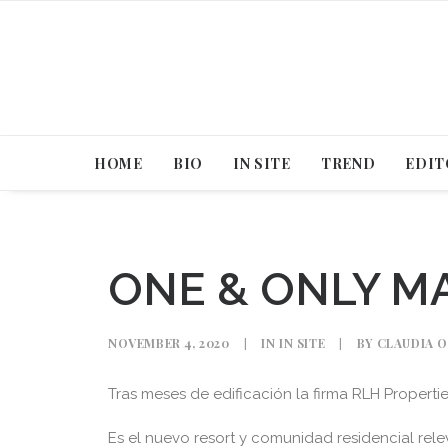
HOME
BIO
IN SITE
TREND
EDIT
ONE & ONLY M
NOVEMBER 4, 2020
|
IN
IN SITE
|
BY
CLAUDIA 
Tras meses de edificación la firma RLH Propertie
Es el nuevo resort y comunidad residencial rel