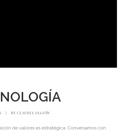
CNOLOGÍA
S
|
BY
CLAUDIA OLGUÍN
minación de valores es estratégica. Conversamos con