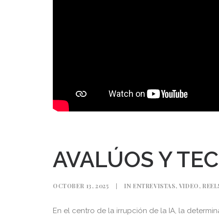
AVALÚOS Y TE
OCTOBER 13, 2025
|
IN
ENTREVISTAS
,
VIDEO
,
REEL
En el centro de la irrupción de la IA, la deter