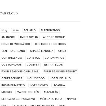
TAG CLOUD
2019
2020
ACUARIO
ALTERNATIVAS
AMANVARI
AMRIT OCEAN
ANCORE GROUP
BONO DEMOGRÁFICO
CENTROS LOGÍSTICOS
CENTRO URBANO
CHABLÉ MAROMA
CMDX
CONTINGENCIA
CORETAIL
CORONAVIRUS
COSTA PALMAS
COVID-19
ESTRATEGIAS
FOUR SEASONS CANALEJAS
FOUR SEASONS RESORT
GENERACIONES
HOLLYWOOD
HOTEL DE LUJO
INCUMPLIMIENTO
INVERSIONES
LIV AQUA
MADRID
MAR DE CORTÉS
MAZATLÁN
MERCADO CORPORATIVO
MÉRIDA FUTURA
NAYARIT
NEST
NUEVAS FORMAS DE TRABAJO
OUM