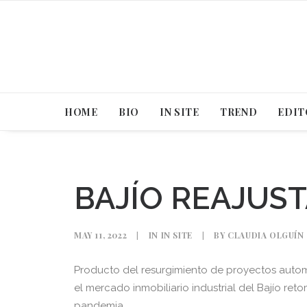
HOME
BIO
IN SITE
TREND
EDIT
BAJÍO REAJUS
MAY 11, 2022
|
IN
IN SITE
|
BY
CLAUDIA OLGUÍN
Producto del resurgimiento de proyectos automo
el mercado inmobiliario industrial del Bajío re
pandemia.