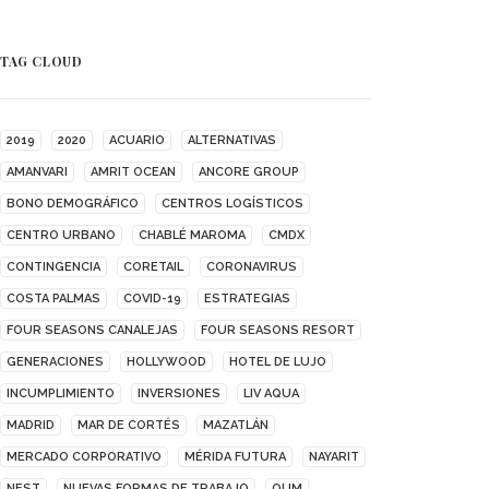
TAG CLOUD
2019
2020
ACUARIO
ALTERNATIVAS
AMANVARI
AMRIT OCEAN
ANCORE GROUP
BONO DEMOGRÁFICO
CENTROS LOGÍSTICOS
CENTRO URBANO
CHABLÉ MAROMA
CMDX
CONTINGENCIA
CORETAIL
CORONAVIRUS
COSTA PALMAS
COVID-19
ESTRATEGIAS
FOUR SEASONS CANALEJAS
FOUR SEASONS RESORT
GENERACIONES
HOLLYWOOD
HOTEL DE LUJO
INCUMPLIMIENTO
INVERSIONES
LIV AQUA
MADRID
MAR DE CORTÉS
MAZATLÁN
MERCADO CORPORATIVO
MÉRIDA FUTURA
NAYARIT
NEST
NUEVAS FORMAS DE TRABAJO
OUM