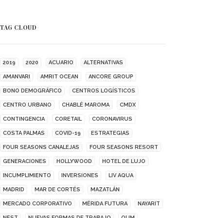
TAG CLOUD
2019
2020
ACUARIO
ALTERNATIVAS
AMANVARI
AMRIT OCEAN
ANCORE GROUP
BONO DEMOGRÁFICO
CENTROS LOGÍSTICOS
CENTRO URBANO
CHABLÉ MAROMA
CMDX
CONTINGENCIA
CORETAIL
CORONAVIRUS
COSTA PALMAS
COVID-19
ESTRATEGIAS
FOUR SEASONS CANALEJAS
FOUR SEASONS RESORT
GENERACIONES
HOLLYWOOD
HOTEL DE LUJO
INCUMPLIMIENTO
INVERSIONES
LIV AQUA
MADRID
MAR DE CORTÉS
MAZATLÁN
MERCADO CORPORATIVO
MÉRIDA FUTURA
NAYARIT
NEST
NUEVAS FORMAS DE TRABAJO
OUM