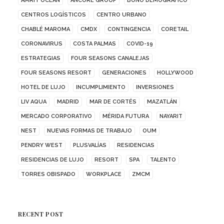
AMRIT OCEAN
ANCORE GROUP
BONO DEMOGRÁFICO
CENTROS LOGÍSTICOS
CENTRO URBANO
CHABLÉ MAROMA
CMDX
CONTINGENCIA
CORETAIL
CORONAVIRUS
COSTA PALMAS
COVID-19
ESTRATEGIAS
FOUR SEASONS CANALEJAS
FOUR SEASONS RESORT
GENERACIONES
HOLLYWOOD
HOTEL DE LUJO
INCUMPLIMIENTO
INVERSIONES
LIV AQUA
MADRID
MAR DE CORTÉS
MAZATLÁN
MERCADO CORPORATIVO
MÉRIDA FUTURA
NAYARIT
NEST
NUEVAS FORMAS DE TRABAJO
OUM
PENDRY WEST
PLUSVALÍAS
RESIDENCIAS
RESIDENCIAS DE LUJO
RESORT
SPA
TALENTO
TORRES OBISPADO
WORKPLACE
ZMCM
RECENT POST