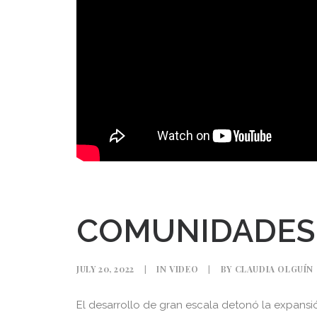
COMUNIDADES
JULY 20, 2022
|
IN
VIDEO
|
BY
CLAUDIA OLGUÍN
El desarrollo de gran escala detonó la expansió