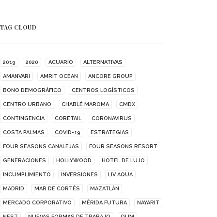
TAG CLOUD
2019
2020
ACUARIO
ALTERNATIVAS
AMANVARI
AMRIT OCEAN
ANCORE GROUP
BONO DEMOGRÁFICO
CENTROS LOGÍSTICOS
CENTRO URBANO
CHABLÉ MAROMA
CMDX
CONTINGENCIA
CORETAIL
CORONAVIRUS
COSTA PALMAS
COVID-19
ESTRATEGIAS
FOUR SEASONS CANALEJAS
FOUR SEASONS RESORT
GENERACIONES
HOLLYWOOD
HOTEL DE LUJO
INCUMPLIMIENTO
INVERSIONES
LIV AQUA
MADRID
MAR DE CORTÉS
MAZATLÁN
MERCADO CORPORATIVO
MÉRIDA FUTURA
NAYARIT
NEST
NUEVAS FORMAS DE TRABAJO
OUM