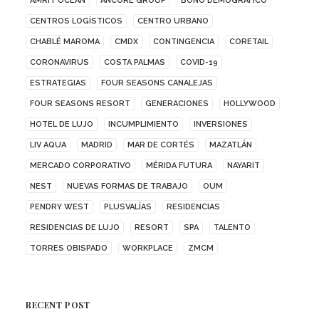
AMRIT OCEAN
ANCORE GROUP
BONO DEMOGRÁFICO
CENTROS LOGÍSTICOS
CENTRO URBANO
CHABLÉ MAROMA
CMDX
CONTINGENCIA
CORETAIL
CORONAVIRUS
COSTA PALMAS
COVID-19
ESTRATEGIAS
FOUR SEASONS CANALEJAS
FOUR SEASONS RESORT
GENERACIONES
HOLLYWOOD
HOTEL DE LUJO
INCUMPLIMIENTO
INVERSIONES
LIV AQUA
MADRID
MAR DE CORTÉS
MAZATLÁN
MERCADO CORPORATIVO
MÉRIDA FUTURA
NAYARIT
NEST
NUEVAS FORMAS DE TRABAJO
OUM
PENDRY WEST
PLUSVALÍAS
RESIDENCIAS
RESIDENCIAS DE LUJO
RESORT
SPA
TALENTO
TORRES OBISPADO
WORKPLACE
ZMCM
RECENT POST