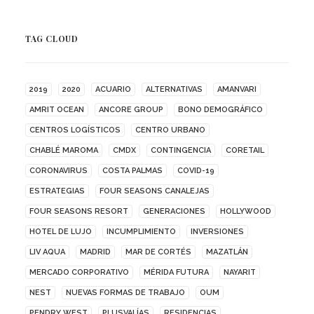
TAG CLOUD
2019
2020
ACUARIO
ALTERNATIVAS
AMANVARI
AMRIT OCEAN
ANCORE GROUP
BONO DEMOGRÁFICO
CENTROS LOGÍSTICOS
CENTRO URBANO
CHABLÉ MAROMA
CMDX
CONTINGENCIA
CORETAIL
CORONAVIRUS
COSTA PALMAS
COVID-19
ESTRATEGIAS
FOUR SEASONS CANALEJAS
FOUR SEASONS RESORT
GENERACIONES
HOLLYWOOD
HOTEL DE LUJO
INCUMPLIMIENTO
INVERSIONES
LIV AQUA
MADRID
MAR DE CORTÉS
MAZATLÁN
MERCADO CORPORATIVO
MÉRIDA FUTURA
NAYARIT
NEST
NUEVAS FORMAS DE TRABAJO
OUM
PENDRY WEST
PLUSVALÍAS
RESIDENCIAS