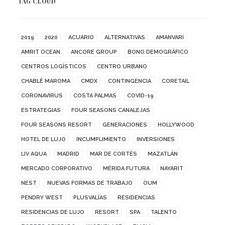
TAG CLOUD
2019
2020
ACUARIO
ALTERNATIVAS
AMANVARI
AMRIT OCEAN
ANCORE GROUP
BONO DEMOGRÁFICO
CENTROS LOGÍSTICOS
CENTRO URBANO
CHABLÉ MAROMA
CMDX
CONTINGENCIA
CORETAIL
CORONAVIRUS
COSTA PALMAS
COVID-19
ESTRATEGIAS
FOUR SEASONS CANALEJAS
FOUR SEASONS RESORT
GENERACIONES
HOLLYWOOD
HOTEL DE LUJO
INCUMPLIMIENTO
INVERSIONES
LIV AQUA
MADRID
MAR DE CORTÉS
MAZATLÁN
MERCADO CORPORATIVO
MÉRIDA FUTURA
NAYARIT
NEST
NUEVAS FORMAS DE TRABAJO
OUM
PENDRY WEST
PLUSVALÍAS
RESIDENCIAS
RESIDENCIAS DE LUJO
RESORT
SPA
TALENTO