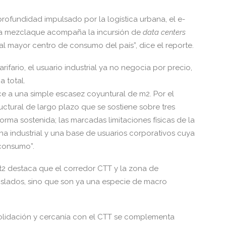
rofundidad impulsado por la logística urbana, el e-
na mezclaque acompaña la incursión de
data centers
al mayor centro de consumo del país”, dice el reporte.
arifario, el usuario industrial ya no negocia por precio,
a total.
 a una simple escasez coyuntural de m2. Por el
ructural de largo plazo que se sostiene sobre tres
rma sostenida; las marcadas limitaciones físicas de la
ha industrial y una base de usuarios corporativos cuya
 consumo”.
t2 destaca que el corredor CTT y la zona de
lados, sino que son ya una especie de macro
olidación y cercanía con el CTT se complementa