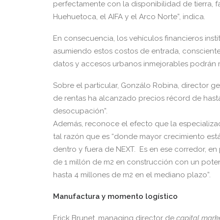
perfectamente con la disponibilidad de tierra, f
Huehuetoca, el AIFA y el Arco Norte”, indica.
En consecuencia, los vehículos financieros insti
asumiendo estos costos de entrada, consciente
datos y accesos urbanos inmejorables podrán m
Sobre el particular, Gonzálo Robina, director ge
de rentas ha alcanzado precios récord de hasta
desocupación”.
Además, reconoce el efecto que la especializac
tal razón que es “donde mayor crecimiento está
dentro y fuera de NEXT. Es en ese corredor, e
de 1 millón de m2 en construcción con un poten
hasta 4 millones de m2 en el mediano plazo”.
Manufactura y momento logístico
Erick Brunet, managing director de
capital mark