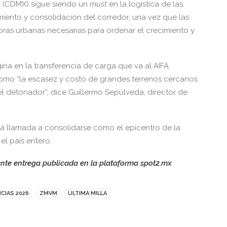
o (CDMX) sigue siendo un
must
en la logística de las
ento y consolidación del corredor, una vez que las
joras urbanas necesarias para ordenar el crecimiento y
na en la transferencia de carga que va al AIFA
 como “la escasez y costo de grandes terrenos cercanos
 el detonador”, dice Guillermo Sepúlveda, director de
tá llamada a consolidarse como el epicentro de la
el país entero.
ente entrega publicada en la plataforma spot2.mx
CIAS 2026
ZMVM
ÚLTIMA MILLA