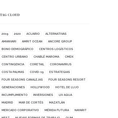
TAG CLOUD
2019
2020
ACUARIO
ALTERNATIVAS
AMANVARI
AMRIT OCEAN
ANCORE GROUP
BONO DEMOGRÁFICO
CENTROS LOGÍSTICOS
CENTRO URBANO
CHABLÉ MAROMA
CMDX
CONTINGENCIA
CORETAIL
CORONAVIRUS
COSTA PALMAS
COVID-19
ESTRATEGIAS
FOUR SEASONS CANALEJAS
FOUR SEASONS RESORT
GENERACIONES
HOLLYWOOD
HOTEL DE LUJO
INCUMPLIMIENTO
INVERSIONES
LIV AQUA
MADRID
MAR DE CORTÉS
MAZATLÁN
MERCADO CORPORATIVO
MÉRIDA FUTURA
NAYARIT
NEST
NUEVAS FORMAS DE TRABAJO
OUM