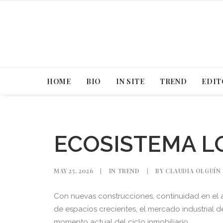
HOME
BIO
IN SITE
TREND
EDIT
ECOSISTEMA L
MAY 25, 2026
|
IN
TREND
|
BY
CLAUDIA OLGUÍN
Con nuevas construcciones, continuidad en el
de espacios crecientes, el mercado industrial 
momento actual del ciclo inmobiliario.