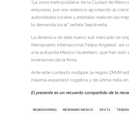
“La zona metropolitana de la Ciudad de Méxic
empresas, por eso estamos apostando al crecimi
autoridades locales y estatales realicen las me
la demanda local” señala Sepúlveda.
La dinámica de este nuevo sub mercado se origi
(Aeropuerto Internacional Felipe Ángeles), así
a la autopista México-Querétaro, que han sido
inversiones de la firma.
Ante este contexto múltiple, la región ZMVM es
máxima expansión logística y de última milla en 
El presente es un recuento compartido de la reci
NEARSHORING
NEWMARK MEXICO
SPOT2
TENDEN