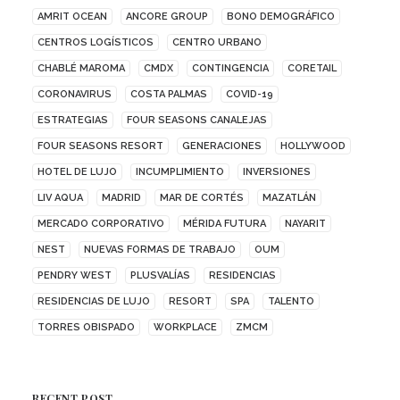
AMRIT OCEAN
ANCORE GROUP
BONO DEMOGRÁFICO
CENTROS LOGÍSTICOS
CENTRO URBANO
CHABLÉ MAROMA
CMDX
CONTINGENCIA
CORETAIL
CORONAVIRUS
COSTA PALMAS
COVID-19
ESTRATEGIAS
FOUR SEASONS CANALEJAS
FOUR SEASONS RESORT
GENERACIONES
HOLLYWOOD
HOTEL DE LUJO
INCUMPLIMIENTO
INVERSIONES
LIV AQUA
MADRID
MAR DE CORTÉS
MAZATLÁN
MERCADO CORPORATIVO
MÉRIDA FUTURA
NAYARIT
NEST
NUEVAS FORMAS DE TRABAJO
OUM
PENDRY WEST
PLUSVALÍAS
RESIDENCIAS
RESIDENCIAS DE LUJO
RESORT
SPA
TALENTO
TORRES OBISPADO
WORKPLACE
ZMCM
RECENT POST