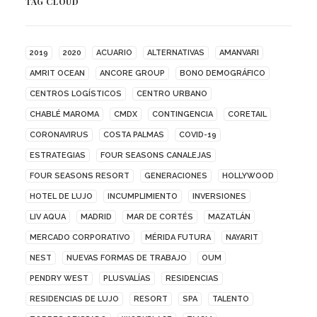
TAG CLOUD
2019
2020
ACUARIO
ALTERNATIVAS
AMANVARI
AMRIT OCEAN
ANCORE GROUP
BONO DEMOGRÁFICO
CENTROS LOGÍSTICOS
CENTRO URBANO
CHABLÉ MAROMA
CMDX
CONTINGENCIA
CORETAIL
CORONAVIRUS
COSTA PALMAS
COVID-19
ESTRATEGIAS
FOUR SEASONS CANALEJAS
FOUR SEASONS RESORT
GENERACIONES
HOLLYWOOD
HOTEL DE LUJO
INCUMPLIMIENTO
INVERSIONES
LIV AQUA
MADRID
MAR DE CORTÉS
MAZATLÁN
MERCADO CORPORATIVO
MÉRIDA FUTURA
NAYARIT
NEST
NUEVAS FORMAS DE TRABAJO
OUM
PENDRY WEST
PLUSVALÍAS
RESIDENCIAS
RESIDENCIAS DE LUJO
RESORT
SPA
TALENTO