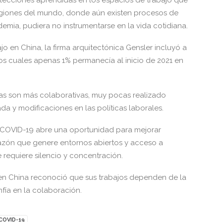
s lecciones aprendidas en los espacios de trabajo que
egiones del mundo, donde aún existen procesos de
mia, pudiera no instrumentarse en la vida cotidiana.
jo en China, la firma arquitectónica Gensler incluyó a
los cuales apenas 1% permanecía al inicio de 2021 en
cinas son más colaborativas, muy pocas realizado
da y modificaciones en las políticas laborales.
t COVID-19 abre una oportunidad para mejorar
 razón que genere entornos abiertos y acceso a
e requiere silencio y concentración.
 en China reconoció que sus trabajos dependen de la
fía en la colaboración.
COVID-19