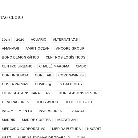
TAG CLOUD
2019
2020
ACUARIO
ALTERNATIVAS
AMANVARI
AMRIT OCEAN
ANCORE GROUP
BONO DEMOGRÁFICO
CENTROS LOGÍSTICOS
CENTRO URBANO
CHABLÉ MAROMA
CMDX
CONTINGENCIA
CORETAIL
CORONAVIRUS
COSTA PALMAS
COVID-19
ESTRATEGIAS
FOUR SEASONS CANALEJAS
FOUR SEASONS RESORT
GENERACIONES
HOLLYWOOD
HOTEL DE LUJO
INCUMPLIMIENTO
INVERSIONES
LIV AQUA
MADRID
MAR DE CORTÉS
MAZATLÁN
MERCADO CORPORATIVO
MÉRIDA FUTURA
NAYARIT
NEST
NUEVAS FORMAS DE TRABAJO
OUM