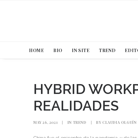
HOME
BIO
IN SITE
TREND
EDIT
HYBRID WORKP
REALIDADES
MAY 26, 2021
|
IN
TREND
|
BY
CLAUDIA OLGUÍN