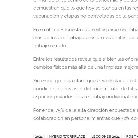
China fue el epicentro de la pandemia, y de la
demuestran que lo que hoy se planea en las r
vacunación y etapas no controladas de la pande
En su última Encuesta sobre el espacio de traba
más de tres mil trabajadores profesionales, de 
trabajo remoto.
Entre los resultados revela que si bien las ofi
cambios físicos más allá de una limpieza mejora
Sin embargo, deja claro que el workplace pos
condiciones previas al distanciamiento, de tal
espacios privados para el trabajo individual qu
Por ende, 75% de la alta dirección encuestada
colaboración en persona, mientras que 72% con
2021
HYBRID WORKPLACE
LECCIONES 2021
POST 