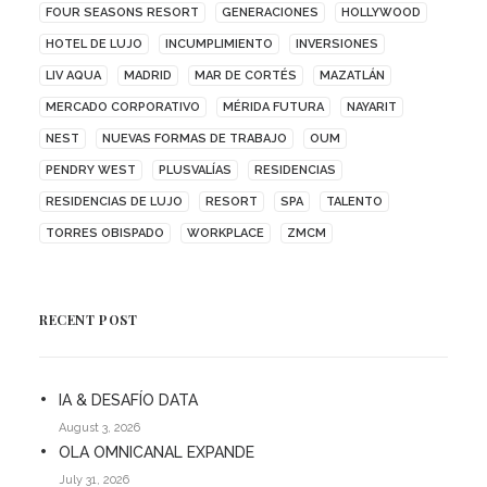
FOUR SEASONS RESORT
GENERACIONES
HOLLYWOOD
HOTEL DE LUJO
INCUMPLIMIENTO
INVERSIONES
LIV AQUA
MADRID
MAR DE CORTÉS
MAZATLÁN
MERCADO CORPORATIVO
MÉRIDA FUTURA
NAYARIT
NEST
NUEVAS FORMAS DE TRABAJO
OUM
PENDRY WEST
PLUSVALÍAS
RESIDENCIAS
RESIDENCIAS DE LUJO
RESORT
SPA
TALENTO
TORRES OBISPADO
WORKPLACE
ZMCM
RECENT POST
IA & DESAFÍO DATA
August 3, 2026
OLA OMNICANAL EXPANDE
July 31, 2026