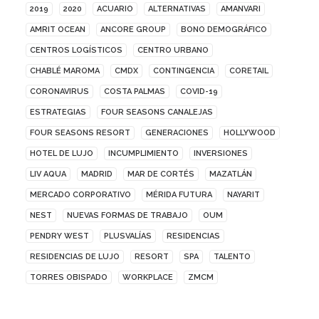
2019
2020
ACUARIO
ALTERNATIVAS
AMANVARI
AMRIT OCEAN
ANCORE GROUP
BONO DEMOGRÁFICO
CENTROS LOGÍSTICOS
CENTRO URBANO
CHABLÉ MAROMA
CMDX
CONTINGENCIA
CORETAIL
CORONAVIRUS
COSTA PALMAS
COVID-19
ESTRATEGIAS
FOUR SEASONS CANALEJAS
FOUR SEASONS RESORT
GENERACIONES
HOLLYWOOD
HOTEL DE LUJO
INCUMPLIMIENTO
INVERSIONES
LIV AQUA
MADRID
MAR DE CORTÉS
MAZATLÁN
MERCADO CORPORATIVO
MÉRIDA FUTURA
NAYARIT
NEST
NUEVAS FORMAS DE TRABAJO
OUM
PENDRY WEST
PLUSVALÍAS
RESIDENCIAS
RESIDENCIAS DE LUJO
RESORT
SPA
TALENTO
TORRES OBISPADO
WORKPLACE
ZMCM