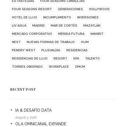
ESTRATEGIAS
FOUR SEASONS CANALEJAS
FOUR SEASONS RESORT
GENERACIONES
HOLLYWOOD
HOTEL DE LUJO
INCUMPLIMIENTO
INVERSIONES
LIV AQUA
MADRID
MAR DE CORTÉS
MAZATLÁN
MERCADO CORPORATIVO
MÉRIDA FUTURA
NAYARIT
NEST
NUEVAS FORMAS DE TRABAJO
OUM
PENDRY WEST
PLUSVALÍAS
RESIDENCIAS
RESIDENCIAS DE LUJO
RESORT
SPA
TALENTO
TORRES OBISPADO
WORKPLACE
ZMCM
RECENT POST
IA & DESAFÍO DATA
August 3, 2026
OLA OMNICANAL EXPANDE