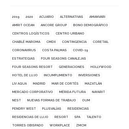
2019
2020
ACUARIO
ALTERNATIVAS
AMANVARI
AMRIT OCEAN
ANCORE GROUP
BONO DEMOGRÁFICO
CENTROS LOGÍSTICOS
CENTRO URBANO
CHABLÉ MAROMA
CMDX
CONTINGENCIA
CORETAIL
CORONAVIRUS
COSTA PALMAS
COVID-19
ESTRATEGIAS
FOUR SEASONS CANALEJAS
FOUR SEASONS RESORT
GENERACIONES
HOLLYWOOD
HOTEL DE LUJO
INCUMPLIMIENTO
INVERSIONES
LIV AQUA
MADRID
MAR DE CORTÉS
MAZATLÁN
MERCADO CORPORATIVO
MÉRIDA FUTURA
NAYARIT
NEST
NUEVAS FORMAS DE TRABAJO
OUM
PENDRY WEST
PLUSVALÍAS
RESIDENCIAS
RESIDENCIAS DE LUJO
RESORT
SPA
TALENTO
TORRES OBISPADO
WORKPLACE
ZMCM