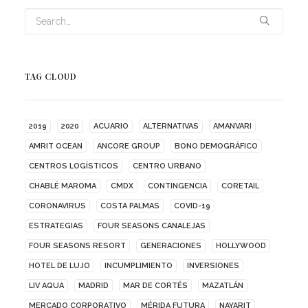
TAG CLOUD
2019
2020
ACUARIO
ALTERNATIVAS
AMANVARI
AMRIT OCEAN
ANCORE GROUP
BONO DEMOGRÁFICO
CENTROS LOGÍSTICOS
CENTRO URBANO
CHABLÉ MAROMA
CMDX
CONTINGENCIA
CORETAIL
CORONAVIRUS
COSTA PALMAS
COVID-19
ESTRATEGIAS
FOUR SEASONS CANALEJAS
FOUR SEASONS RESORT
GENERACIONES
HOLLYWOOD
HOTEL DE LUJO
INCUMPLIMIENTO
INVERSIONES
LIV AQUA
MADRID
MAR DE CORTÉS
MAZATLÁN
MERCADO CORPORATIVO
MÉRIDA FUTURA
NAYARIT