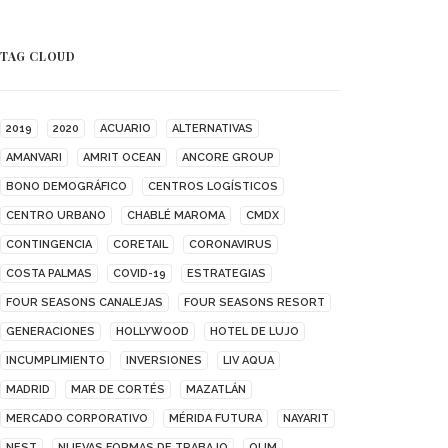
TAG CLOUD
2019
2020
ACUARIO
ALTERNATIVAS
AMANVARI
AMRIT OCEAN
ANCORE GROUP
BONO DEMOGRÁFICO
CENTROS LOGÍSTICOS
CENTRO URBANO
CHABLÉ MAROMA
CMDX
CONTINGENCIA
CORETAIL
CORONAVIRUS
COSTA PALMAS
COVID-19
ESTRATEGIAS
FOUR SEASONS CANALEJAS
FOUR SEASONS RESORT
GENERACIONES
HOLLYWOOD
HOTEL DE LUJO
INCUMPLIMIENTO
INVERSIONES
LIV AQUA
MADRID
MAR DE CORTÉS
MAZATLÁN
MERCADO CORPORATIVO
MÉRIDA FUTURA
NAYARIT
NEST
NUEVAS FORMAS DE TRABAJO
OUM