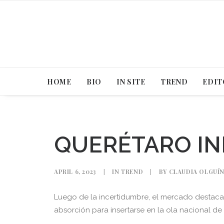
HOME
BIO
IN SITE
TREND
EDIT
QUERÉTARO IN
APRIL 6, 2023
|
IN
TREND
|
BY
CLAUDIA OLGUÍ
Luego de la incertidumbre, el mercado destacad
absorción para insertarse en la ola nacional d