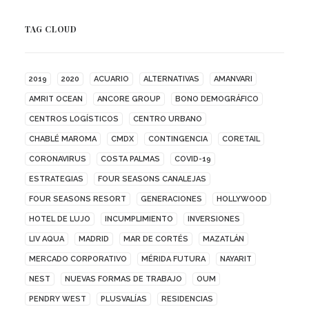
TAG CLOUD
2019
2020
ACUARIO
ALTERNATIVAS
AMANVARI
AMRIT OCEAN
ANCORE GROUP
BONO DEMOGRÁFICO
CENTROS LOGÍSTICOS
CENTRO URBANO
CHABLÉ MAROMA
CMDX
CONTINGENCIA
CORETAIL
CORONAVIRUS
COSTA PALMAS
COVID-19
ESTRATEGIAS
FOUR SEASONS CANALEJAS
FOUR SEASONS RESORT
GENERACIONES
HOLLYWOOD
HOTEL DE LUJO
INCUMPLIMIENTO
INVERSIONES
LIV AQUA
MADRID
MAR DE CORTÉS
MAZATLÁN
MERCADO CORPORATIVO
MÉRIDA FUTURA
NAYARIT
NEST
NUEVAS FORMAS DE TRABAJO
OUM
PENDRY WEST
PLUSVALÍAS
RESIDENCIAS