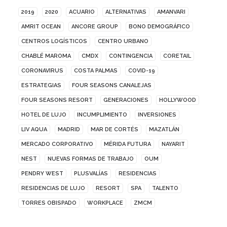
2019
2020
ACUARIO
ALTERNATIVAS
AMANVARI
AMRIT OCEAN
ANCORE GROUP
BONO DEMOGRÁFICO
CENTROS LOGÍSTICOS
CENTRO URBANO
CHABLÉ MAROMA
CMDX
CONTINGENCIA
CORETAIL
CORONAVIRUS
COSTA PALMAS
COVID-19
ESTRATEGIAS
FOUR SEASONS CANALEJAS
FOUR SEASONS RESORT
GENERACIONES
HOLLYWOOD
HOTEL DE LUJO
INCUMPLIMIENTO
INVERSIONES
LIV AQUA
MADRID
MAR DE CORTÉS
MAZATLÁN
MERCADO CORPORATIVO
MÉRIDA FUTURA
NAYARIT
NEST
NUEVAS FORMAS DE TRABAJO
OUM
PENDRY WEST
PLUSVALÍAS
RESIDENCIAS
RESIDENCIAS DE LUJO
RESORT
SPA
TALENTO
TORRES OBISPADO
WORKPLACE
ZMCM