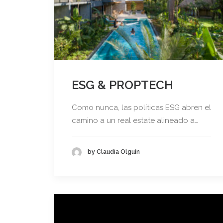
ESG & PROPTECH
Como nunca, las políticas ESG abren el
camino a un real estate alineado a…
by Claudia Olguín